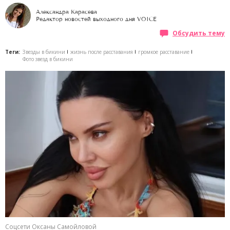
Александра Карасева
Редактор новостей выходного дня VOICE
Обсудить тему
Теги:
Звезды в бикини
жизнь после расставания
громкое расставание
Фото звезд в бикини
Соцсети Оксаны Самойловой