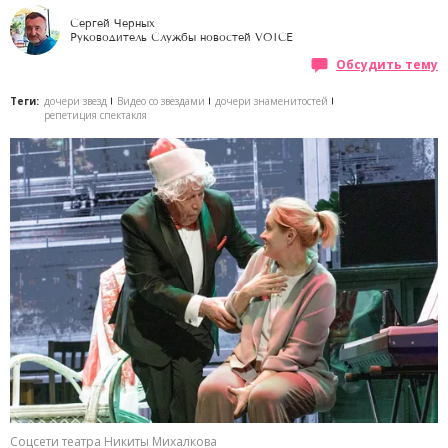
Сергей Черных
Руководитель Службы новостей VOICE
Обсудить тему
Теги:
дочери звезд
Видео со звездами
дочери знаменитостей
репетиция спектакля
Соцсети театра Никиты Михалкова