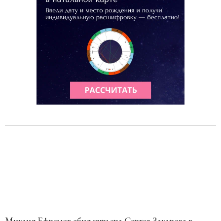
Михаил Ефремов сбил курьера Сергея Захарова в