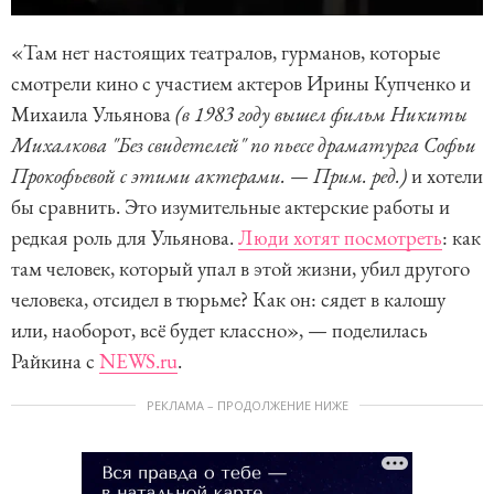
«Там нет настоящих театралов, гурманов, которые
смотрели кино с участием актеров Ирины Купченко и
Михаила Ульянова
(в 1983 году вышел фильм Никиты
Михалкова "Без свидетелей" по пьесе драматурга Софьи
Прокофьевой с этими актерами. — Прим. ред.)
и хотели
бы сравнить. Это изумительные актерские работы и
редкая роль для Ульянова.
Люди хотят посмотреть
: как
там человек, который упал в этой жизни, убил другого
человека, отсидел в тюрьме? Как он: сядет в калошу
или, наоборот, всё будет классно», — поделилась
Райкина с
NEWS.ru
.
РЕКЛАМА – ПРОДОЛЖЕНИЕ НИЖЕ