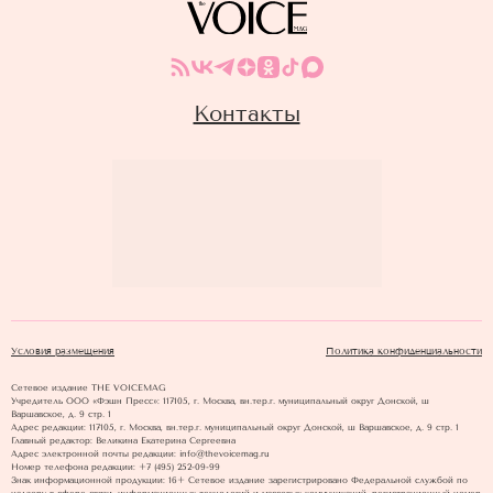
Контакты
Условия размещения
Политика конфиденциальности
Сетевое издание THE VOICEMAG
Учредитель ООО «Фэшн Пресс»: 117105, г. Москва, вн.тер.г. муниципальный округ Донской, ш
Варшавское, д. 9 стр. 1
Адрес редакции: 117105, г. Москва, вн.тер.г. муниципальный округ Донской, ш Варшавское, д. 9 стр. 1
Главный редактор: Великина Екатерина Сергеевна
Адрес электронной почты редакции: info@thevoicemag.ru
Номер телефона редакции: +7 (495) 252-09-99
Знак информационной продукции: 16+ Cетевое издание зарегистрировано Федеральной службой по