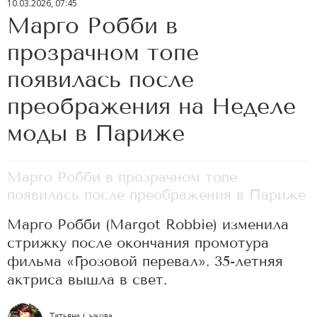
10.03.2026, 07:45
Марго Робби в
прозрачном топе
появилась после
преображения на Неделе
моды в Париже
Марго Робби в прозрачном топе
появилась после преображения в Париже
Марго Робби (Margot Robbie) изменила
стрижку после окончания промотура
фильма «Грозовой перевал». 35-летняя
актриса вышла в свет.
Татьяна Сыкова