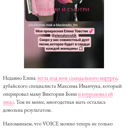
НАЖМИ И СМОТРИ
Недавно Елена
легла под нож скандального хирурга
,
дубайского специалиста Максима Иванчука, который
оперировал маму Виктории Бони
и изуродовал ей
лицо
. Тем не менее, многодетная мать осталась
довольна результатом.
Напоминаем, что VOICE можно теперь не только