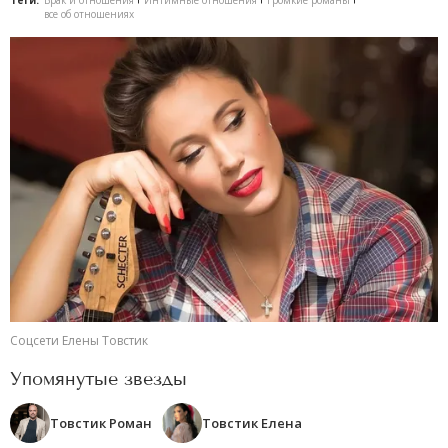
Теги:
Брак и отношения
Интимные отношения
громкие романы
все об отношениях
Соцсети Елены Товстик
Упомянутые звезды
Товстик Роман
Товстик Елена