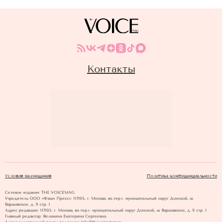
Контакты
Условия размещения
Политика конфиденциальности
Сетевое издание THE VOICEMAG
Учредитель ООО «Фэшн Пресс»: 117105, г. Москва, вн.тер.г. муниципальный округ Донской, ш
Варшавское, д. 9 стр. 1
Адрес редакции: 117105, г. Москва, вн.тер.г. муниципальный округ Донской, ш Варшавское, д. 9 стр. 1
Главный редактор: Великина Екатерина Сергеевна