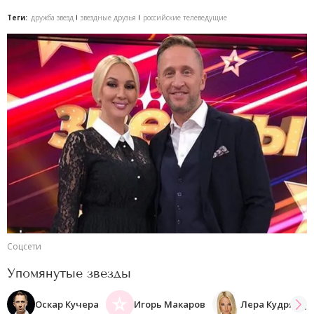
Теги:
дружба звезд
звездные друзья
российские телеведущие
Соцсети
Упомянутые звезды
Оскар Кучера
Игорь Макаров
Лера Кудрявце