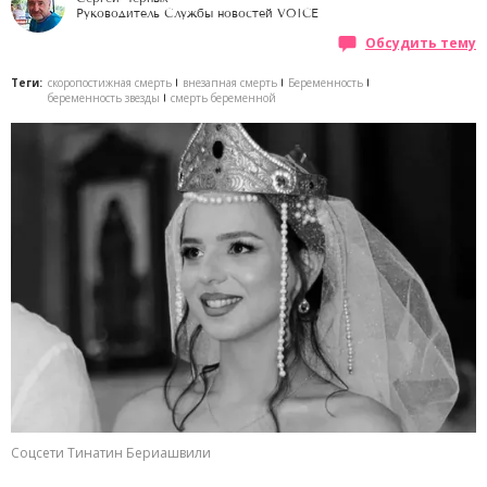
Руководитель Службы новостей VOICE
Обсудить тему
Теги:
скоропостижная смерть
внезапная смерть
Беременность
беременность звезды
смерть беременной
Соцсети Тинатин Бериашвили