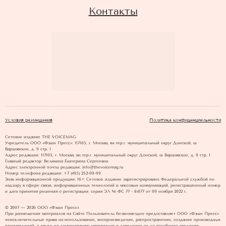
Контакты
Условия размещения
Политика конфиденциальности
Сетевое издание THE VOICEMAG
Учредитель ООО «Фэшн Пресс»: 117105, г. Москва, вн.тер.г. муниципальный округ Донской, ш
Варшавское, д. 9 стр. 1
Адрес редакции: 117105, г. Москва, вн.тер.г. муниципальный округ Донской, ш Варшавское, д. 9 стр. 1
Главный редактор: Великина Екатерина Сергеевна
Адрес электронной почты редакции: info@thevoicemag.ru
Номер телефона редакции: +7 (495) 252-09-99
Знак информационной продукции: 16+ Cетевое издание зарегистрировано Федеральной службой по
надзору в сфере связи, информационных технологий и массовых коммуникаций, регистрационный номер
и дата принятия решения о регистрации: серия ЭЛ № ФС 77 - 84177 от 09 ноября 2022 г.
© 2007 — 2026 ООО «Фэшн Пресс»
При размещении материалов на Сайте Пользователь безвозмездно предоставляет ООО «Фэшн Пресс»
неисключительные права на использование, воспроизведение, распространение, создание производных
произведений, а также на демонстрацию материалов и доведение их до всеобщего сведения.