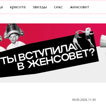
да
красота
звезды
секс
женсовет
09.05.2026, 11:30