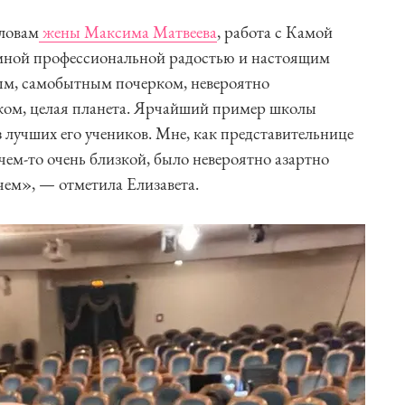
словам
жены Максима Матвеева
, работа с Камой
мной профессиональной радостью и настоящим
лым, самобытным почерком, невероятно
ком, целая планета. Ярчайший пример школы
з лучших его учеников. Мне, как представительнице
 чем-то очень близкой, было невероятно азартно
ем», — отметила Елизавета.