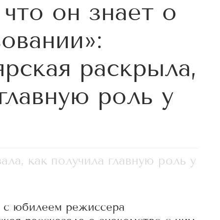
 что он знает о
овании»:
ярская раскрыла,
главную роль у
ала, как получила главную роль у
а с юбилеем режиссера