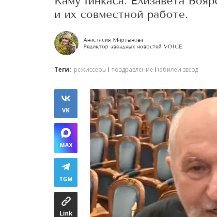
Каму Гинкаса. Елизавета Бояр
и их совместной работе.
Анастасия Мартынова
Редактор звездных новостей VOICE
Теги:
режиссеры
поздравление
юбилеи звезд
VK
MAX
TGM
Link