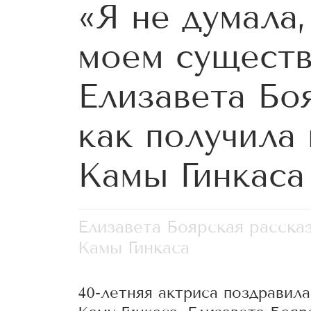
«Я не думала,
моем существ
Елизавета Бо
как получила 
Камы Гинкаса
Елизавета Боярская рассказ
Камы Гинкаса
40-летняя актриса поздравил