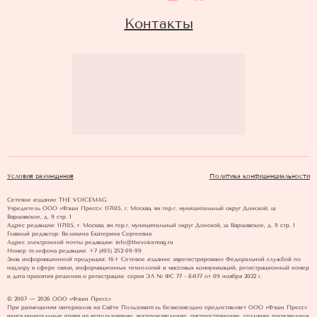
Контакты
Условия размещения
Политика конфиденциальности
Сетевое издание THE VOICEMAG
Учредитель ООО «Фэшн Пресс»: 117105, г. Москва, вн.тер.г. муниципальный округ Донской, ш
Варшавское, д. 9 стр. 1
Адрес редакции: 117105, г. Москва, вн.тер.г. муниципальный округ Донской, ш Варшавское, д. 9 стр. 1
Главный редактор: Великина Екатерина Сергеевна
Адрес электронной почты редакции: info@thevoicemag.ru
Номер телефона редакции: +7 (495) 252-09-99
Знак информационной продукции: 16+ Cетевое издание зарегистрировано Федеральной службой по
надзору в сфере связи, информационных технологий и массовых коммуникаций, регистрационный номер
и дата принятия решения о регистрации: серия ЭЛ № ФС 77 - 84177 от 09 ноября 2022 г.
© 2007 — 2026 ООО «Фэшн Пресс»
При размещении материалов на Сайте Пользователь безвозмездно предоставляет ООО «Фэшн Пресс»
неисключительные права на использование, воспроизведение, распространение, создание производных