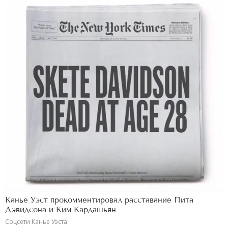
Канье Уэст прокомментировал расставание Пита
Дэвидсона и Ким Кардашьян
Соцсети Канье Уэста