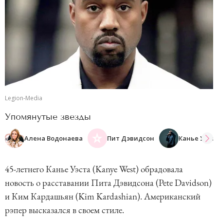
Legion-Media
Упомянутые звезды
Алена Водонаева
Пит Дэвидсон
Канье Уэст
45-летнего Канье Уэста (Kanye West) обрадовала
новость о расставании Пита Дэвидсона (Pete Davidson)
и Ким Кардашьян (Kim Kardashian). Американский
рэпер высказался в своем стиле.