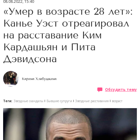
08.08.2022, 15:40
«Умер в возрасте 28 лет»:
Канье Уэст отреагировал
на расставание Ким
Кардашьян и Пита
Дэвидсона
Карина Хлебушкина
Обсудить тему
Теги:
Звездные скандалы
Бывшие супруги
Звездные расставания
возраст