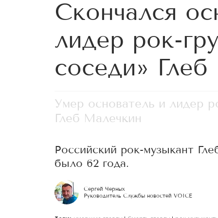
Скончался ос
лидер рок-гр
соседи» Глеб
Умер основатель и лидер р
Глеб Малечкин
Российский рок-музыкант Гле
было 62 года.
Сергей Черных
Руководитель Службы новостей VOICE