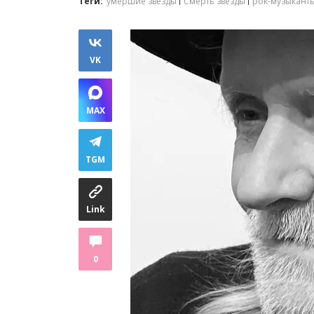
Теги:
умершие звезды
Смерть звезды
рок-музыкант
VK
MAX
TGM
Link
0