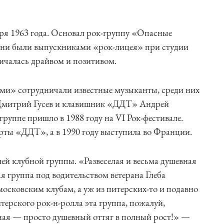
ря 1963 года. Основал рок-группу «Опасные
 Они были выпускниками «рок-лицея» при студии
ичалась драйвом и позитивом.
ями» сотрудничали известные музыканты, среди них
Дмитрий Гусев и клавишник «ДДТ» Андрей
руппе пришло в 1988 году на VI Рок-фестивале.
рты «ДДТ», а в 1990 году выступила во Франции.
й клубной группы. «Развеселая и весьма душевная
я группа под водительством ветерана Глеба
осковским клубам, а уж из питерских-то и подавно
итерского рок-н-ролла эта группа, пожалуй,
ная — просто душевный оттяг в полный рост!» —