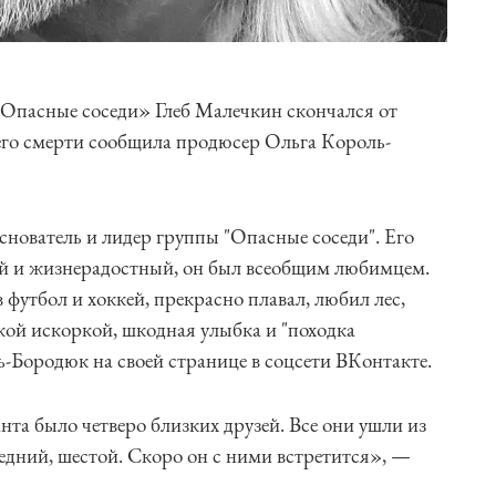
«Опасные соседи» Глеб Малечкин скончался от
его смерти сообщила продюсер Ольга Король-
снователь и лидер группы "Опасные соседи". Его
й и жизнерадостный, он был всеобщим любимцем.
в футбол и хоккей, прекрасно плавал, любил лес,
ской искоркой, шкодная улыбка и "походка
-Бородюк на своей странице в соцсети ВКонтакте.
нта было четверо близких друзей. Все они ушли из
едний, шестой. Скоро он с ними встретится», —