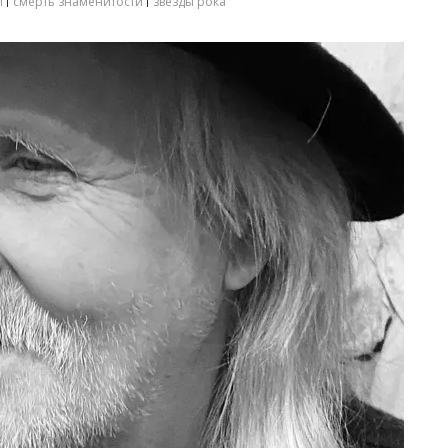
ы
смерть знаменитости
звезды рока