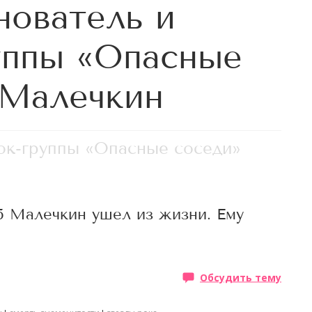
нователь и
уппы «Опасные
 Малечкин
ок-группы «Опасные соседи»
б Малечкин ушел из жизни. Ему
Обсудить тему