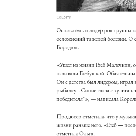
Соцсети
Основатель и лидер рок-группы 
осложнений тяжелой болезни. О 
Бородюк.
«Ушел из жизни Глеб Малечкин, о
называли Глебушкой. Обаятельны
Он с детства был лидером, играл 
рыбалку... Синие глаза с хулиган
победителя"», — написала Король
Продюсер отметила, что у музыка
жизни раньше него. «Глеб — посл
отметила Ольга.