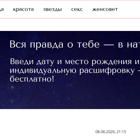
да
красота
звезды
секс
женсовет
08.06.2026, 21:15