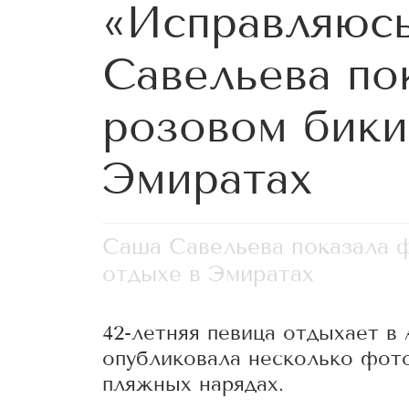
«Исправляюсь
Савельева по
розовом бики
Эмиратах
Саша Савельева показала ф
отдыхе в Эмиратах
42-летняя певица отдыхает в
опубликовала несколько фото
пляжных нарядах.