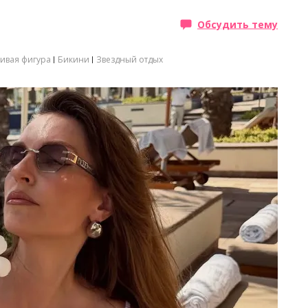
Обсудить тему
ивая фигура
Бикини
Звездный отдых