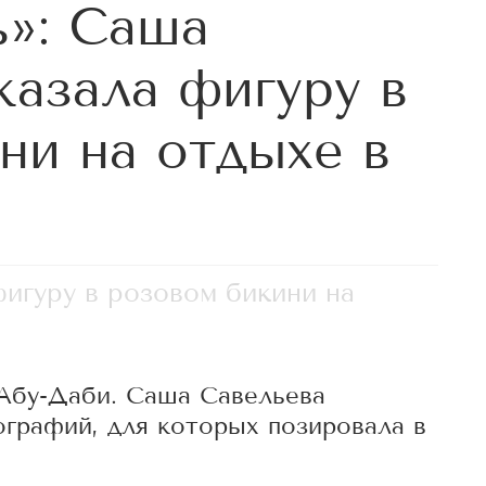
»: Саша
казала фигуру в
ни на отдыхе в
игуру в розовом бикини на
 Абу-Даби. Саша Савельева
графий, для которых позировала в