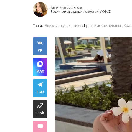
Анна Митрофанова
Редактор звездных новостей VOICE
Теги:
Звезды в купальниках
российские певицы
Крас
VK
MAX
TGM
Link