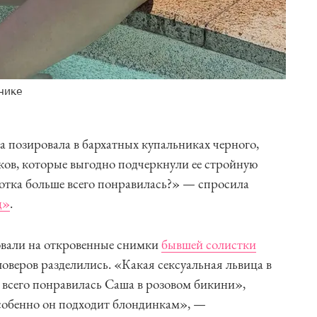
нике
 позировала в бархатных купальниках черного,
нков, которые выгодно подчеркнули ее стройную
отка больше всего понравилась?» — спросила
д»
.
овали на откровенные снимки
бывшей солистки
оверов разделились. «Какая сексуальная львица в
 всего понравилась Саша в розовом бикини»,
особенно он подходит блондинкам», —