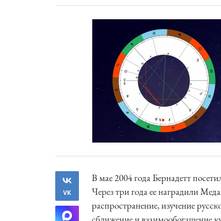
В мае 2004 года Бернадетт посет
Через три года ее наградили Мед
VK
распространение, изучение русско
сближение и взаимообогащение ку