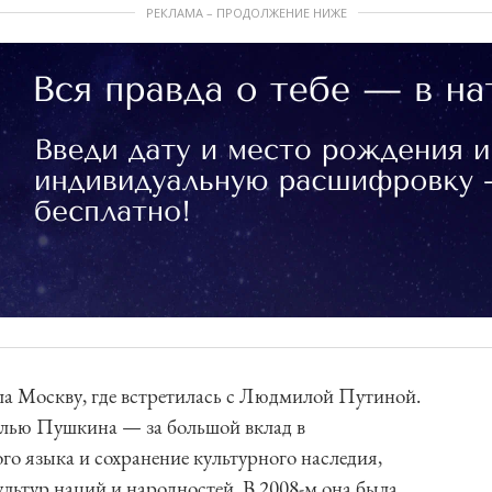
РЕКЛАМА – ПРОДОЛЖЕНИЕ НИЖЕ
ила Москву, где встретилась с Людмилой Путиной.
алью Пушкина — за большой вклад в
го языка и сохранение культурного наследия,
льтур наций и народностей. В 2008-м она была