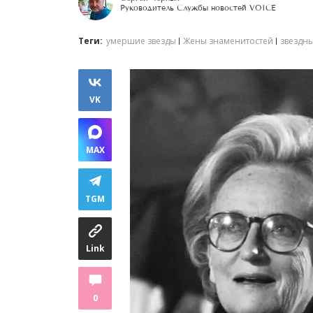
Руководитель Службы новостей VOICE
Теги:
умершие звезды
Жены знаменитостей
звездн
VK
MAX
TGM
Link
0