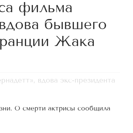
са фильма
 вдова бывшего
Франции Жака
рнадетт», вдова экс-президента
зни. О смерти актрисы сообщила