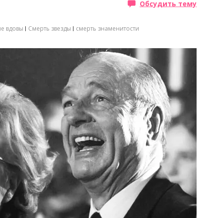
Обсудить тему
ые вдовы
Смерть звезды
смерть знаменитости