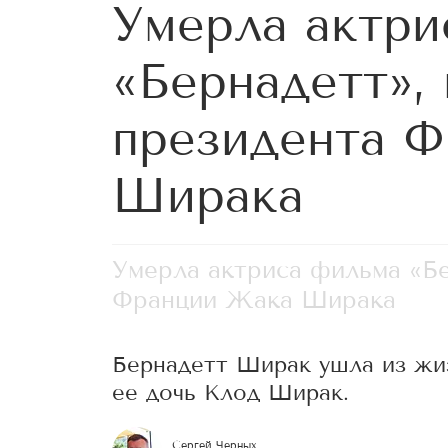
Умерла актри
«Бернадетт»,
президента 
Ширака
Умерла актриса фильма «Бе
Франции Жака Ширака
Бернадетт Ширак ушла из жи
ее дочь Клод Ширак.
Сергей Черных