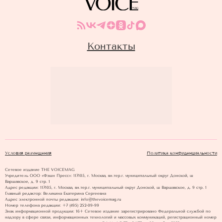
Контакты
Условия размещения
Политика конфиденциальности
Сетевое издание THE VOICEMAG
Учредитель ООО «Фэшн Пресс»: 117105, г. Москва, вн.тер.г. муниципальный округ Донской, ш
Варшавское, д. 9 стр. 1
Адрес редакции: 117105, г. Москва, вн.тер.г. муниципальный округ Донской, ш Варшавское, д. 9 стр. 1
Главный редактор: Великина Екатерина Сергеевна
Адрес электронной почты редакции: info@thevoicemag.ru
Номер телефона редакции: +7 (495) 252-09-99
Знак информационной продукции: 16+ Cетевое издание зарегистрировано Федеральной службой по
надзору в сфере связи, информационных технологий и массовых коммуникаций, регистрационный номер