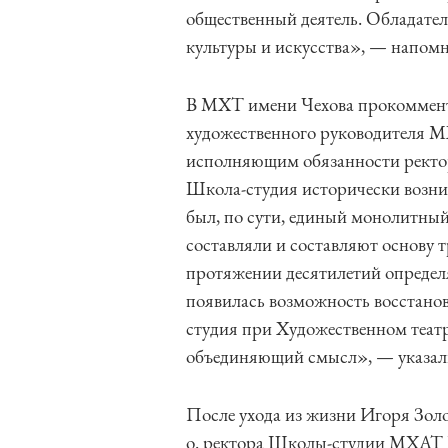
общественный деятель. Обладатель
культуры и искусства», — напом
В МХТ имени Чехова прокоммент
художественного руководителя 
исполняющим обязанности рект
Школа-студия исторически возни
был, по сути, единый монолитны
составляли и составляют основу
протяжении десятилетий определя
появилась возможность восстано
студия при Художественном театр
объединяющий смысл», — указали
После ухода из жизни Игоря Золо
о. ректора Школы-студии МХАТ К