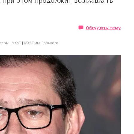
 при этом продолжит возглавлять
Обсудить тему
ктеры
МХАТ
МХАТ им. Горького