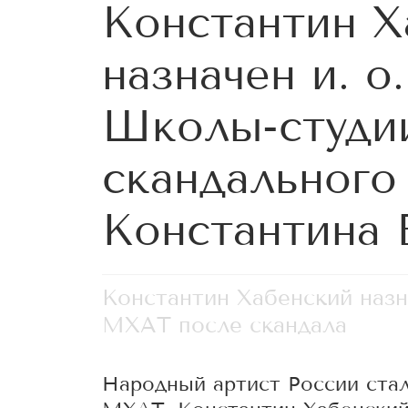
Константин Х
назначен и. о
Школы-студи
скандального
Константина 
Константин Хабенский назн
МХАТ после скандала
Народный артист России ста