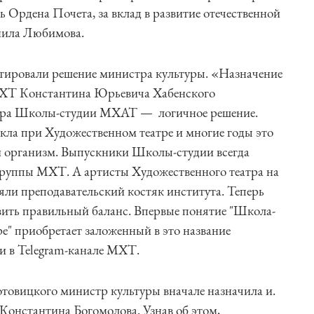
 Ордена Почета, за вклад в развитие отечественной
нила Любимова.
ировали решение министра культуры. «Назначение
МХТ Константина Юрьевича Хабенского
ора Школы-студии МХАТ — логичное решение.
кла при Художественном театре и многие годы это
й организм. Выпускники Школы-студии всегда
 труппы МХТ. А артисты Художественного театра на
ли преподавательский костяк института. Теперь
вить правильный баланс. Впервые понятие "Школа-
е" приобретает заложенный в это название
 в Telegram-канале МХТ.
товицкого министр культуры вначале назначила и.
онстантина Богомолова. Узнав об этом,