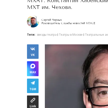
МХАТ. Константин Хабенский
МХТ им. Чехова.
Сергей Черных
Руководитель Службы новостей VOICE
Теги:
звезды театра
Театры в Москве
Театральные а
VK
MAX
TGM
Link