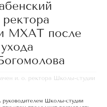
абенский
. ректора
и МХАТ после
 ухода
Богомолова
ачен и. о. ректора Школы-студии
л руководителем Школы-студии