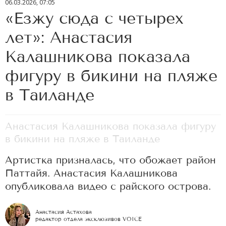
06.03.2026, 07:05
«Езжу сюда с четырех
лет»: Анастасия
Калашникова показала
фигуру в бикини на пляже
в Таиланде
Анастасия Калашникова показала фигуру
в бикини на пляже в Таиланде
Артистка призналась, что обожает район
Паттайя. Анастасия Калашникова
опубликовала видео с райского острова.
Анастасия Астахова
редактор отдела эксклюзивов VOICE