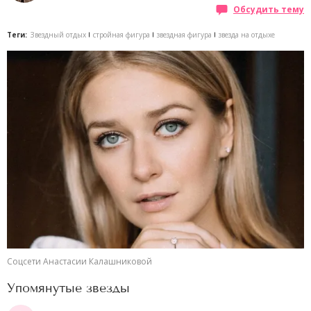
Обсудить тему
Теги:
Звездный отдых
стройная фигура
звездная фигура
звезда на отдыхе
Соцсети Анастасии Калашниковой
Упомянутые звезды