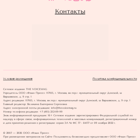
Контакты
Условия размещения
Политика конфиденциальности
Сетевое издание THE VOICEMAG
Учредитель ООО «Фэшн Пресс»: 117105, г. Москва, вн.тер.г. муниципальный округ Донской, ш
Варшавское, д. 9 стр. 1
Адрес редакции: 117105, г. Москва, вн.тер.г. муниципальный округ Донской, ш Варшавское, д. 9 стр. 1
Главный редактор: Великина Екатерина Сергеевна
Адрес электронной почты редакции: info@thevoicemag.ru
Номер телефона редакции: +7 (495) 252-09-99
Знак информационной продукции: 16+ Cетевое издание зарегистрировано Федеральной службой по
надзору в сфере связи, информационных технологий и массовых коммуникаций, регистрационный номер
и дата принятия решения о регистрации: серия ЭЛ № ФС 77 - 84177 от 09 ноября 2022 г.
© 2007 — 2026 ООО «Фэшн Пресс»
При размещении материалов на Сайте Пользователь безвозмездно предоставляет ООО «Фэшн Пресс»