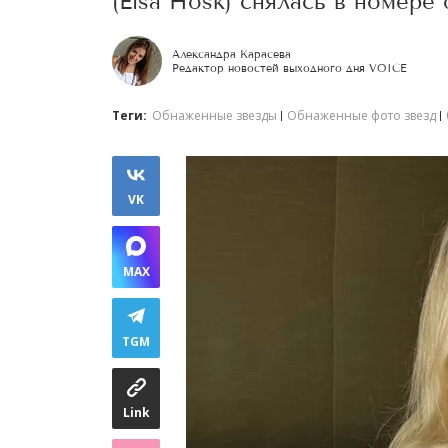
(Elsa Hosk) снялась в номере
Александра Карасева
Редактор новостей выходного дня VOICE
Теги:
Обнаженные звезды
Обнаженные фото звезд
VK
MAX
TGM
Link