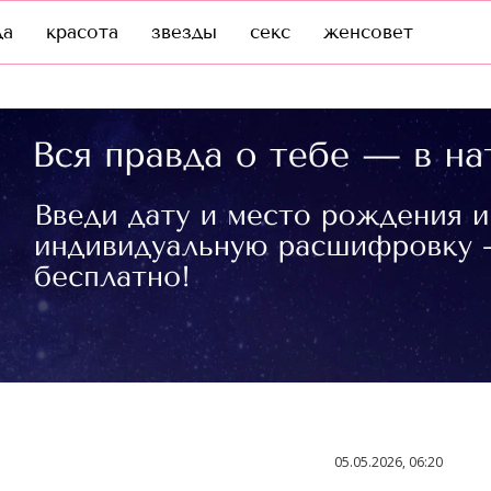
да
красота
звезды
секс
женсовет
05.05.2026, 06:20