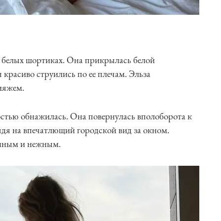
их белых шортиках. Она прикрылась белой
красиво струились по ее плечам. Эльза
ияжем.
стью обнажилась. Она повернулась вполоборота к
ядя на впечатлющий городской вид за окном.
енным и нежным.