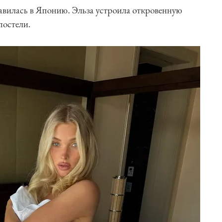
равилась в Японию. Эльза устроила откровенную
постели.