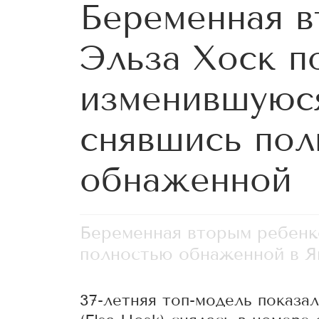
Беременная 
Эльза Хоск п
изменившуюся
снявшись пол
обнаженной
Беременная вторым ребенк
полностью обнаженной в Я
37-летняя топ-модель показа