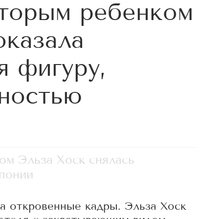
вторым ребенком
оказала
 фигуру,
ностью
ом Эльза Хоск снялась
понии
ла откровенные кадры. Эльза Хоск