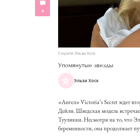
0
Соцсети Эльзы Хоск
Упомянутые звезды
Эльза Хоск
«Ангел» Victoria’s Secret ждет в
Дейли. Шведская модель встречает
Тууликки. Несмотря на то, что Э
беременности, она продолжает пу