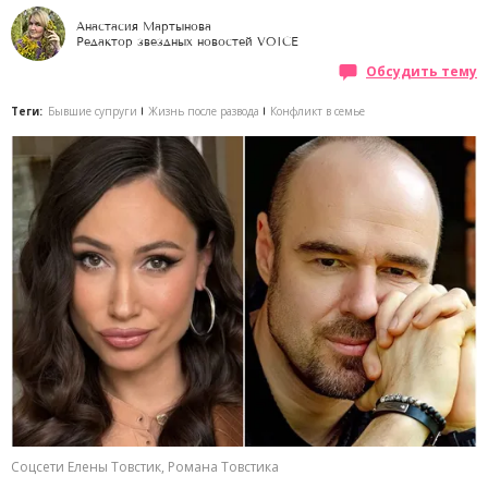
Анастасия Мартынова
Редактор звездных новостей VOICE
Обсудить тему
Теги:
Бывшие супруги
Жизнь после развода
Конфликт в семье
Соцсети Елены Товстик, Романа Товстика