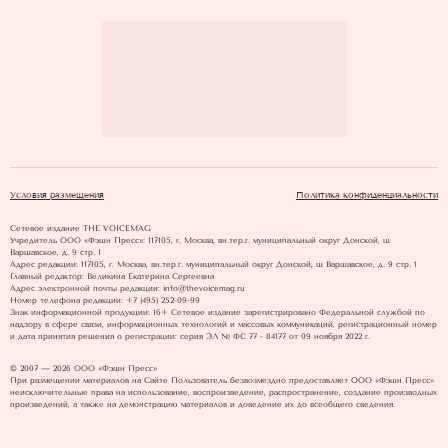
Условия размещения
Политика конфиденциальности
Сетевое издание THE VOICEMAG
Учредитель ООО «Фэшн Пресс»: 117105, г. Москва, вн.тер.г. муниципальный округ Донской, ш
Варшавское, д. 9 стр. 1
Адрес редакции: 117105, г. Москва, вн.тер.г. муниципальный округ Донской, ш Варшавское, д. 9 стр. 1
Главный редактор: Великина Екатерина Сергеевна
Адрес электронной почты редакции: info@thevoicemag.ru
Номер телефона редакции: +7 (495) 252-09-99
Знак информационной продукции: 16+ Cетевое издание зарегистрировано Федеральной службой по
надзору в сфере связи, информационных технологий и массовых коммуникаций, регистрационный номер
и дата принятия решения о регистрации: серия ЭЛ № ФС 77 - 84177 от 09 ноября 2022 г.
© 2007 — 2026 ООО «Фэшн Пресс»
При размещении материалов на Сайте Пользователь безвозмездно предоставляет ООО «Фэшн Пресс»
неисключительные права на использование, воспроизведение, распространение, создание производных
произведений, а также на демонстрацию материалов и доведение их до всеобщего сведения.