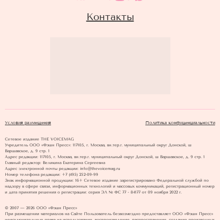
Контакты
Условия размещения
Политика конфиденциальности
Сетевое издание THE VOICEMAG
Учредитель ООО «Фэшн Пресс»: 117105, г. Москва, вн.тер.г. муниципальный округ Донской, ш
Варшавское, д. 9 стр. 1
Адрес редакции: 117105, г. Москва, вн.тер.г. муниципальный округ Донской, ш Варшавское, д. 9 стр. 1
Главный редактор: Великина Екатерина Сергеевна
Адрес электронной почты редакции: info@thevoicemag.ru
Номер телефона редакции: +7 (495) 252-09-99
Знак информационной продукции: 16+ Cетевое издание зарегистрировано Федеральной службой по
надзору в сфере связи, информационных технологий и массовых коммуникаций, регистрационный номер
и дата принятия решения о регистрации: серия ЭЛ № ФС 77 - 84177 от 09 ноября 2022 г.
© 2007 — 2026 ООО «Фэшн Пресс»
При размещении материалов на Сайте Пользователь безвозмездно предоставляет ООО «Фэшн Пресс»
неисключительные права на использование, воспроизведение, распространение, создание производных