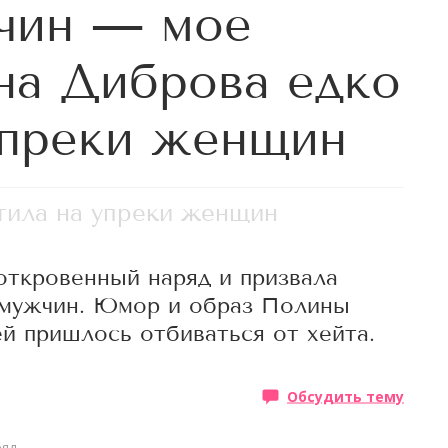
чин — мое
на Диброва едко
упреки женщин
тила на упреки женщин
откровенный наряд и призвала
 мужчин. Юмор и образ Полины
ей пришлось отбиваться от хейта.
Обсудить тему
ряд