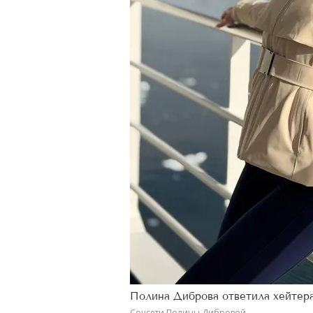
Полина Диброва ответила хейтер
Соцсети Полины Дибровой