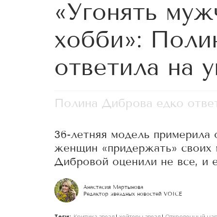
«Угонять муж
хобби»: Поли
ответила на 
Полина Диброва едко отве
36-летняя модель примерила 
женщин «придержать» своих
Дибровой оценили не все, и 
Анастасия Мартынова
Редактор звездных новостей VOICE
Теги:
Критика звезд
хейтеры звезд
Откровенный на