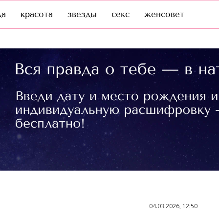
да
красота
звезды
секс
женсовет
04.03.2026, 12:50