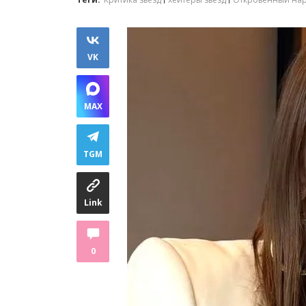
VK
MAX
TGM
Link
0