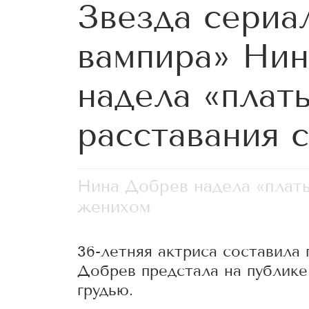
Звезда сериа
вампира» Ни
надела «плат
расставания 
Нина Добрев надела «плать
женихом
36-летняя актриса составила
Добрев предстала на публике
грудью.