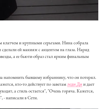
м клатчем и крупными серьгами. Нина собрала
ы сделали ей макияж с акцентом на глаза. Наряд
везды, а ее бьюти-образ стал ярким финальным
ла напомнить бывшему избраннику, что он потерял.
ажется, кто-то действует по заветам
леди Ди
и дает
ходят, а стиль остается", "Очень горяча. Кажется,
, - написали в Сети.