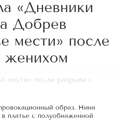
ла «Дневники
на Добрев
ье мести» после
с женихом
е мести» после разрыва с
 провокационный образ. Нина
 в платье с полуобнаженной