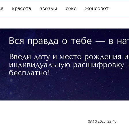
да
красота
звезды
секс
женсовет
03.10.2025, 22:40