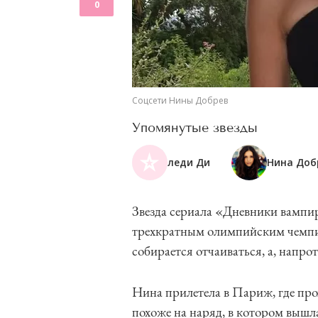
0
Соцсети Нины Добрев
Упомянутые звезды
леди Ди
Нина Доб
Звезда сериала «Дневники вампи
трехкратным олимпийским чемпи
собирается отчаиваться, а, напрот
Нина прилетела в Париж, где про
похоже на наряд, в котором вышла