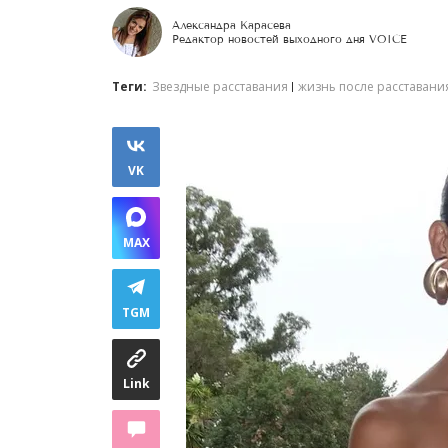
Александра Карасева
Редактор новостей выходного дня VOICE
Теги:
Звездные расставания
жизнь после расставани
VK
MAX
TGM
Link