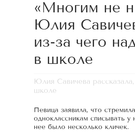
«Многим не н
Юлия Савичев
из-за чего на
в школе
Юлия Савичева рассказала,
школе
Певица заявила, что стремил
одноклассникам списывать у 
нее было несколько кличек.