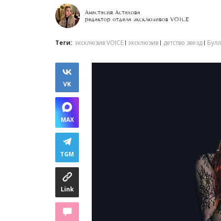
Анастасия Астахова
редактор отдела эксклюзивов VOICE
Теги:
эксклюзив VOICE
эксклюзив
детство звезд
Булл
VK
MAX
TGM
Link