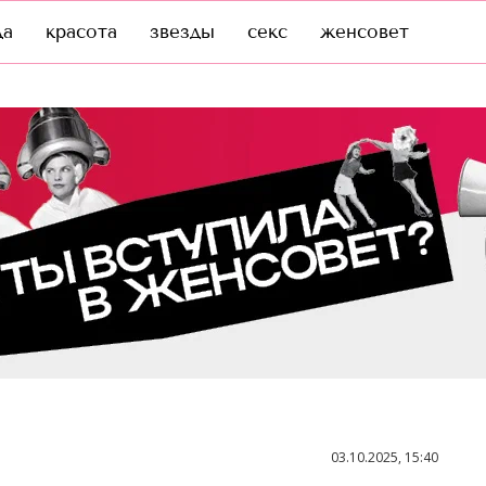
да
красота
звезды
секс
женсовет
03.10.2025, 15:40