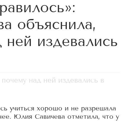
равилось»:
а объяснила,
д ней издевались
 почему над ней издевались в
ась учиться хорошо и не разрешала
нее. Юлия Савичева отметила, что у