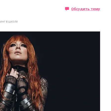
Обсудить тему
инг в школе