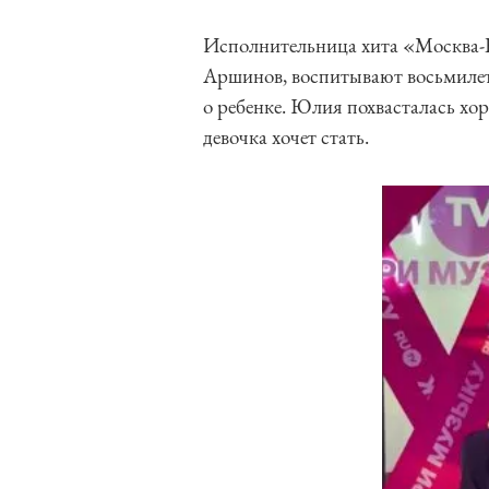
Исполнительница хита «Москва-В
Аршинов, воспитывают восьмилет
о ребенке. Юлия похвасталась хо
девочка хочет стать.