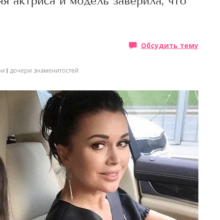
я актриса и модель заверила, что
Обсудить тему
ри
дочери знаменитостей