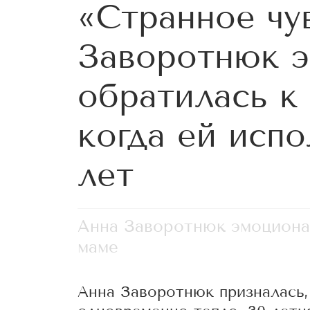
«Странное чу
Заворотнюк 
обратилась к 
когда ей исп
лет
Анна Заворотнюк эмоциона
маме
Анна Заворотнюк призналась,