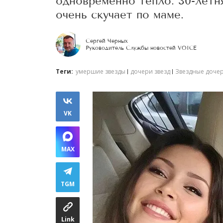
одновременно тепло. 30-летня
очень скучает по маме.
Сергей Черных
Руководитель Службы новостей VOICE
Теги:
умершие звезды
дочери звезд
Звездные доче
VK
MAX
TGM
Link