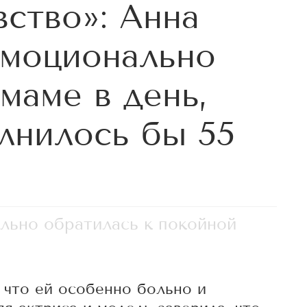
вство»: Анна
эмоционально
маме в день,
олнилось бы 55
льно обратилась к покойной
 что ей особенно больно и