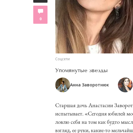
0
Соцсети
Упомянутые звезды
Анна Заворотнюк
Старшая дочь Анастасии Заворотн
испытывает. «Сегодня юбилей мое
ловлю себя на том как будто мысл
взгляд, ее руки, какие-то мельча