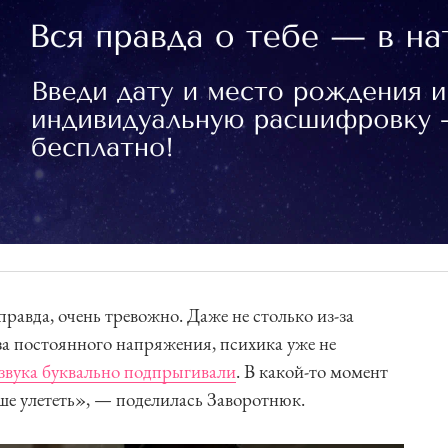
равда, очень тревожно. Даже не столько из-за
за постоянного напряжения, психика уже не
звука буквально подпрыгивали
. В какой-то момент
ше улететь», — поделилась Заворотнюк.