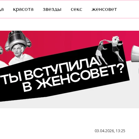
да
красота
звезды
секс
женсовет
03.04.2026, 13:25