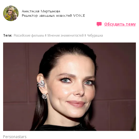
Анастасия Мартынова
Редактор звездных новостей VOICE
Обсудить тему
Теги:
Российские фильмы
Мнение знаменитостей
Чебурашка
Personastars