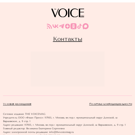
Контакты
Условия размещения
Политика конфиденциальности
Сетевое издание THE VOICEMAG
Учредитель ООО «Фэшн Пресс»: 117105, г. Москва, вн.тер.г. муниципальный округ Донской, ш
Варшавское, д. 9 стр. 1
Адрес редакции: 117105, г. Москва, вн.тер.г. муниципальный округ Донской, ш Варшавское, д. 9 стр. 1
Главный редактор: Великина Екатерина Сергеевна
Адрес электронной почты редакции: info@thevoicemag.ru