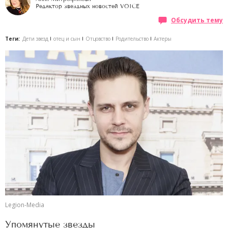
Редактор звездных новостей VOICE
Обсудить тему
Теги:
Дети звезд
отец и сын
Отцовство
Родительство
Актеры
Legion-Media
Упомянутые звезды