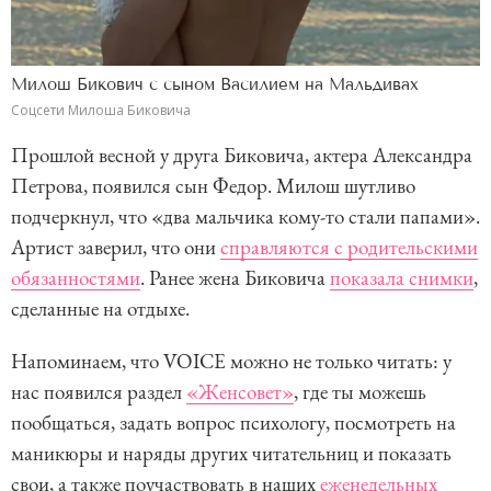
Милош Бикович с сыном Василием на Мальдивах
Соцсети Милоша Биковича
Прошлой весной у друга Биковича, актера Александра
Петрова, появился сын Федор. Милош шутливо
подчеркнул, что «два мальчика кому-то стали папами».
Артист заверил, что они
справляются с родительскими
обязанностями
. Ранее жена Биковича
показала снимки
,
сделанные на отдыхе.
Напоминаем, что VOICE можно не только читать: у
нас появился раздел
«Женсовет»
, где ты можешь
пообщаться, задать вопрос психологу, посмотреть на
маникюры и наряды других читательниц и показать
свои, а также поучаствовать в наших
еженедельных