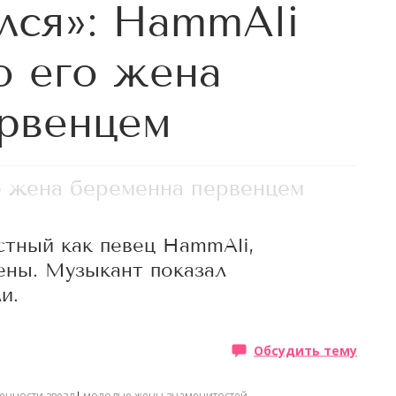
лся»: HammAli
о его жена
рвенцем
о жена беременна первенцем
стный как певец HammAli,
ены. Музыкант показал
и.
Обсудить тему
енности звезд
молодые жены знаменитостей