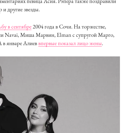
мментариях певица Асия. Рэпера также поздравили
 и другие звезды.
ьбу в сентябре
2004 года в Сочи. На торжестве,
ли Navai, Миша Марвин, Elman с супругой Марго,
А в январе Алиев
впервые показал лицо жены
.