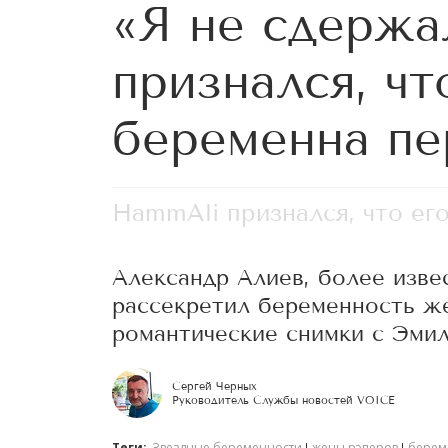
«Я не сдержа
признался, чт
беременна пе
HammAli признался, что ег
Александр Алиев, более изве
рассекретил беременность ж
романтические снимки с Эмил
Сергей Черных
Руководитель Службы новостей VOICE
Теги:
Звездные беременности
жены рэперов
берем