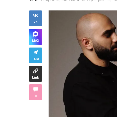
VK
MAX
TGM
Link
0