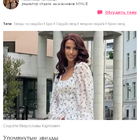
редактор отдела эксклюзивов VOICE
Обсудить тему
Теги:
Звезды на свадьбах
Брак
Свадьба звезд
звездная свадьба
браки звезд
Соцсети Мирославы Карпович
Упомянутые звезды