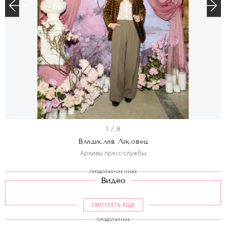
I
1 / 8
t
Владислав Лисовец
e
Архивы пресс-службы
m
ПРОДОЛЖЕНИЕ НИЖЕ
Видео
1
o
СМОТРЕТЬ ЕЩЕ
f
ПРОДОЛЖЕНИЕ
8