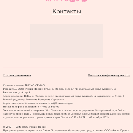
Контакты
Условия размещения
Политика конфиденциальности
Сетевое издание THE VOICEMAG
Учредитель ООО «Фэшн Пресс»: 117105, г. Москва, вн.тер.г. муниципальный округ Донской, ш
Варшавское, д. 9 стр. 1
Адрес редакции: 117105, г. Москва, вн.тер.г. муниципальный округ Донской, ш Варшавское, д. 9 стр. 1
Главный редактор: Великина Екатерина Сергеевна
Адрес электронной почты редакции: info@thevoicemag.ru
Номер телефона редакции: +7 (495) 252-09-99
Знак информационной продукции: 16+ Cетевое издание зарегистрировано Федеральной службой по
надзору в сфере связи, информационных технологий и массовых коммуникаций, регистрационный номер
и дата принятия решения о регистрации: серия ЭЛ № ФС 77 - 84177 от 09 ноября 2022 г.
© 2007 — 2026 ООО «Фэшн Пресс»
При размещении материалов на Сайте Пользователь безвозмездно предоставляет ООО «Фэшн Пресс»