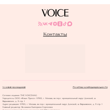
Контакты
Условия размещения
Политика конфиденциальности
Сетевое издание THE VOICEMAG
Учредитель ООО «Фэшн Пресс»: 117105, г. Москва, вн.тер.г. муниципальный округ Донской, ш
Варшавское, д. 9 стр. 1
Адрес редакции: 117105, г. Москва, вн.тер.г. муниципальный округ Донской, ш Варшавское, д. 9 стр. 1
Главный редактор: Великина Екатерина Сергеевна