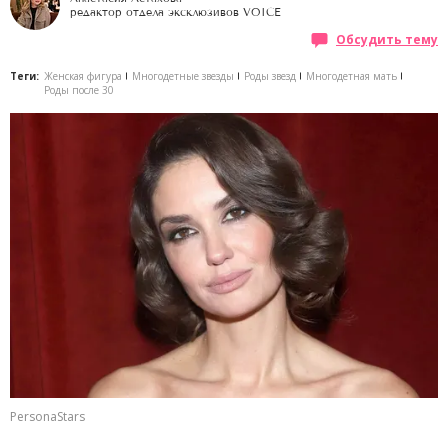
редактор отдела эксклюзивов VOICE
Обсудить тему
Теги:
Женская фигура
Многодетные звезды
Роды звезд
Многодетная мать
Роды после 30
PersonaStars