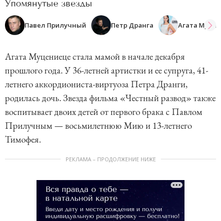
Упомянутые звезды
Павел Прилучный
Петр Дранга
Агата Муце
Агата Муцениеце стала мамой в начале декабря
прошлого года. У 36-летней артистки и ее супруга, 41-
летнего аккордиониста-виртуоза Петра Дранги,
родилась дочь. Звезда фильма «Честный развод» также
воспитывает двоих детей от первого брака с Павлом
Прилучным — восьмилетнюю Мию и 13-летнего
Тимофея.
РЕКЛАМА – ПРОДОЛЖЕНИЕ НИЖЕ