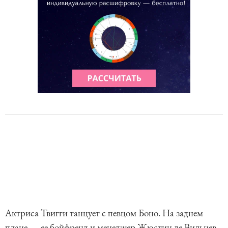
Актриса Твигги танцует с певцом Боно. На заднем
плане — ее бойфренд и менеджер Жюстин де Вильнев.