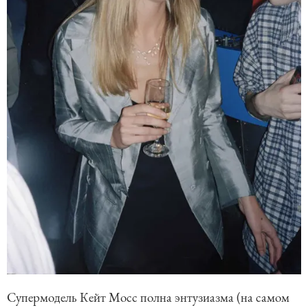
Супермодель Кейт Мосс полна энтузиазма (на самом