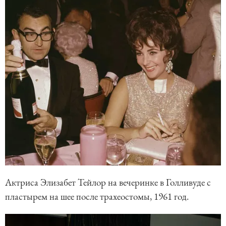
Актриса Элизабет Тейлор на вечеринке в Голливуде с
пластырем на шее после трахеостомы, 1961 год.