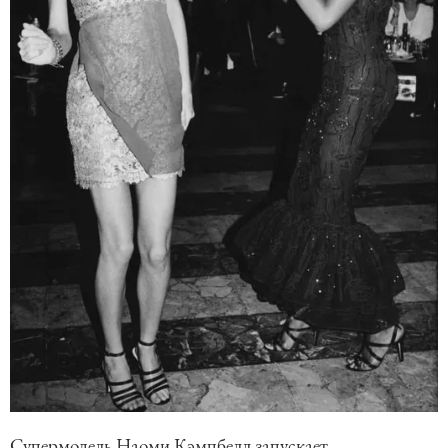
Супермодель Наоми Кэмпбелл запускает