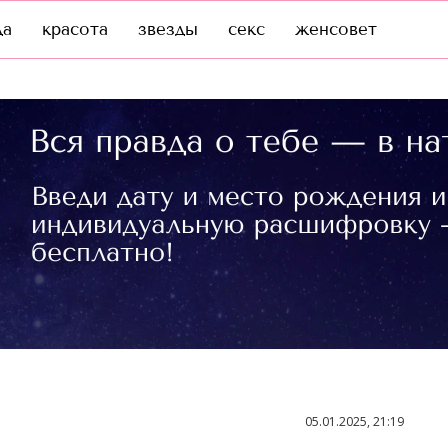
да
красота
звезды
секс
женсовет
05.01.2025, 21:19