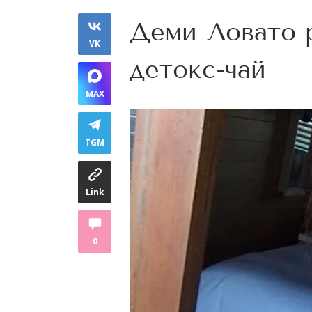
Деми Ловато 
VK
детокс-чай
MAX
TGM
Link
0