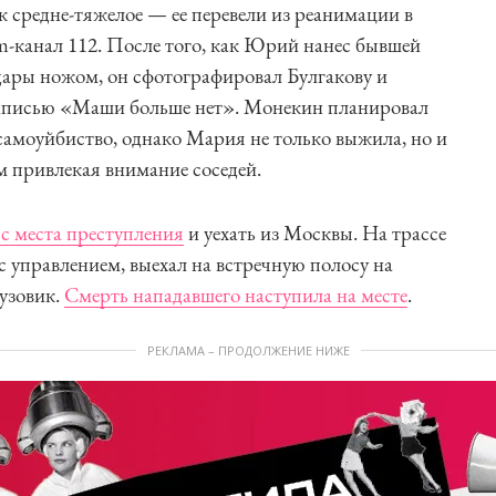
к средне-тяжелое — ее перевели из реанимации в
am-канал 112. После того, как Юрий нанес бывшей
ары ножом, он сфотографировал Булгакову и
одписью «Маши больше нет». Монекин планировал
самоуйбиство, однако Мария не только выжила, но и
м привлекая внимание соседей.
с места преступления
и уехать из Москвы. На трассе
с управлением, выехал на встречную полосу на
рузовик.
Смерть нападавшего наступила на месте
.
РЕКЛАМА – ПРОДОЛЖЕНИЕ НИЖЕ