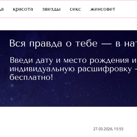
да
красота
звезды
секс
женсовет
27.03.2026, 15:55