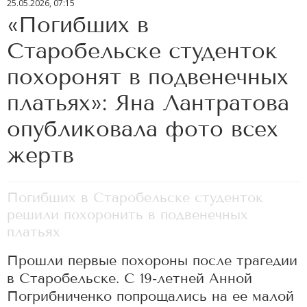
25.05.2026, 07:15
«Погибших в
Старобельске студенток
похоронят в подвенечных
платьях»: Яна Лантратова
опубликовала фото всех
жертв
Погибших в Старобельске студенток
решили похоронить в подвенечных
платьях
Прошли первые похороны после трагедии
в Старобельске. С 19-летней Анной
Погрибниченко попрощались на ее малой