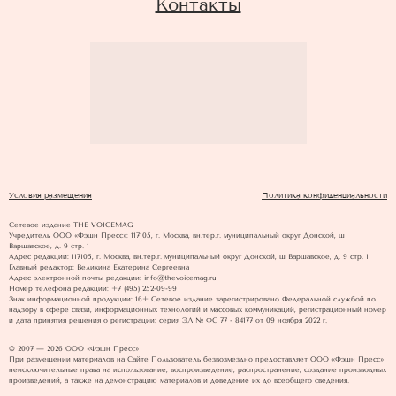
Контакты
Условия размещения
Политика конфиденциальности
Сетевое издание THE VOICEMAG
Учредитель ООО «Фэшн Пресс»: 117105, г. Москва, вн.тер.г. муниципальный округ Донской, ш
Варшавское, д. 9 стр. 1
Адрес редакции: 117105, г. Москва, вн.тер.г. муниципальный округ Донской, ш Варшавское, д. 9 стр. 1
Главный редактор: Великина Екатерина Сергеевна
Адрес электронной почты редакции: info@thevoicemag.ru
Номер телефона редакции: +7 (495) 252-09-99
Знак информационной продукции: 16+ Cетевое издание зарегистрировано Федеральной службой по
надзору в сфере связи, информационных технологий и массовых коммуникаций, регистрационный номер
и дата принятия решения о регистрации: серия ЭЛ № ФС 77 - 84177 от 09 ноября 2022 г.
© 2007 — 2026 ООО «Фэшн Пресс»
При размещении материалов на Сайте Пользователь безвозмездно предоставляет ООО «Фэшн Пресс»
неисключительные права на использование, воспроизведение, распространение, создание производных
произведений, а также на демонстрацию материалов и доведение их до всеобщего сведения.