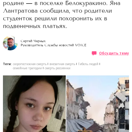
родине — в поселке Белокуракино. Яна
Лантратова сообщила, что родители
студенток решили похоронить их в
подвенечных платьях.
Сергей Черных
Руководитель Службы новостей VOICE
Обсудить тему
Теги:
скоропостижная смерть
внезапная смерть
Гибель людей
семейные трагедии
смерть россиянки