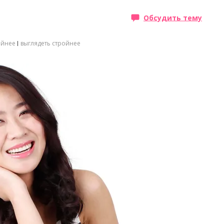
Обсудить тему
ойнее
выглядеть стройнее