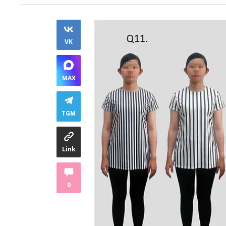
VK
MAX
TGM
Link
0