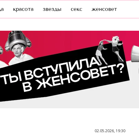
да
красота
звезды
секс
женсовет
02.05.2026, 19:30