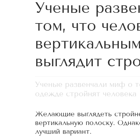
Ученые разве
том, что чело
вертикальным
выглядит стр
Ученые развенчали миф о т
одежде стройнят человека
Желающие выглядеть стройне
вертикальную полоску. Однако
лучший вариант.