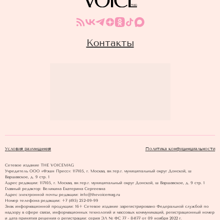
Контакты
Условия размещения
Политика конфиденциальности
Сетевое издание THE VOICEMAG
Учредитель ООО «Фэшн Пресс»: 117105, г. Москва, вн.тер.г. муниципальный округ Донской, ш
Варшавское, д. 9 стр. 1
Адрес редакции: 117105, г. Москва, вн.тер.г. муниципальный округ Донской, ш Варшавское, д. 9 стр. 1
Главный редактор: Великина Екатерина Сергеевна
Адрес электронной почты редакции: info@thevoicemag.ru
Номер телефона редакции: +7 (495) 252-09-99
Знак информационной продукции: 16+ Cетевое издание зарегистрировано Федеральной службой по
надзору в сфере связи, информационных технологий и массовых коммуникаций, регистрационный номер
и дата принятия решения о регистрации: серия ЭЛ № ФС 77 - 84177 от 09 ноября 2022 г.