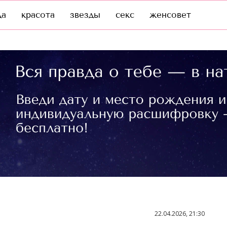
да
красота
звезды
секс
женсовет
22.04.2026, 21:30