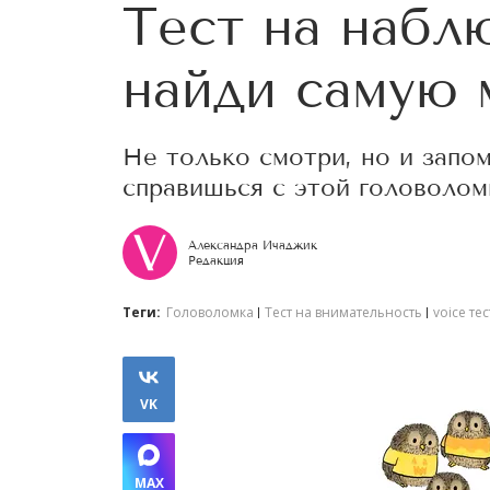
Тест на набл
найди самую 
Не только смотри, но и запо
справишься с этой головолом
Александра Ичаджик
Редакция
Теги:
Головоломка
Тест на внимательность
voice те
VK
MAX