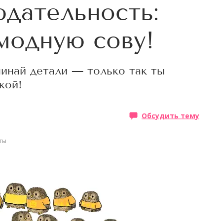
юдательность:
модную сову!
минай детали — только так ты
кой!
Обсудить тему
сты