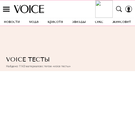
новости
мода
красота
звезды
секс
женсовет
VOICE ТЕСТЫ
Найдено: 1143 материалов с тегом «voice тесты»