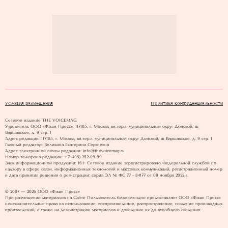
Условия размещения
Политика конфиденциальности
Сетевое издание THE VOICEMAG
Учредитель ООО «Фэшн Пресс»: 117105, г. Москва, вн.тер.г. муниципальный округ Донской, ш
Варшавское, д. 9 стр. 1
Адрес редакции: 117105, г. Москва, вн.тер.г. муниципальный округ Донской, ш Варшавское, д. 9 стр. 1
Главный редактор: Великина Екатерина Сергеевна
Адрес электронной почты редакции: info@thevoicemag.ru
Номер телефона редакции: +7 (495) 252-09-99
Знак информационной продукции: 16+ Cетевое издание зарегистрировано Федеральной службой по
надзору в сфере связи, информационных технологий и массовых коммуникаций, регистрационный номер
и дата принятия решения о регистрации: серия ЭЛ № ФС 77 - 84177 от 09 ноября 2022 г.
© 2007 — 2026 ООО «Фэшн Пресс»
При размещении материалов на Сайте Пользователь безвозмездно предоставляет ООО «Фэшн Пресс»
неисключительные права на использование, воспроизведение, распространение, создание производных
произведений, а также на демонстрацию материалов и доведение их до всеобщего сведения.