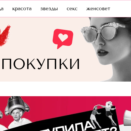
да
красота
звезды
секс
женсовет
 ПОКУПКИ