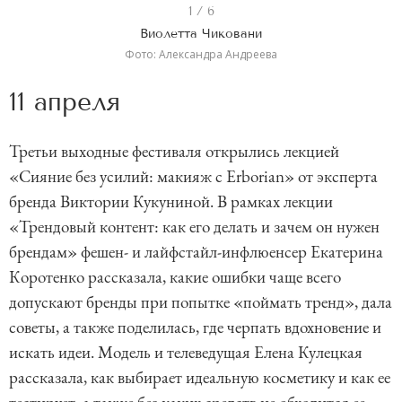
I
1 / 6
t
Виолетта Чиковани
e
Фото: Александра Андреева
m
11 апреля
1
o
Третьи выходные фестиваля открылись лекцией
f
«Сияние без усилий: макияж с Erborian» от эксперта
6
бренда Виктории Кукуниной. В рамках лекции
«Трендовый контент: как его делать и зачем он нужен
брендам» фешен- и лайфстайл-инфлюенсер Екатерина
Коротенко рассказала, какие ошибки чаще всего
допускают бренды при попытке «поймать тренд», дала
советы, а также поделилась, где черпать вдохновение и
искать идеи. Модель и телеведущая Елена Кулецкая
рассказала, как выбирает идеальную косметику и как ее