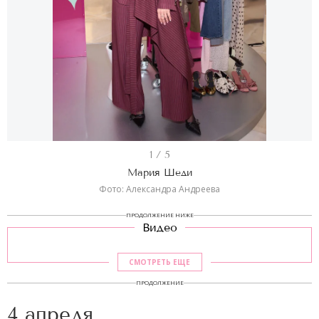
I
1 / 5
t
Мария Шеди
e
Фото: Александра Андреева
m
ПРОДОЛЖЕНИЕ НИЖЕ
Видео
1
o
СМОТРЕТЬ ЕЩЕ
f
ПРОДОЛЖЕНИЕ
5
4 апреля