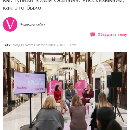
выступила Юлия Осипова. Рассказываем,
как это было.
Редакция сайта
Обсудить тему
Теги:
Мода
Красота
Мероприятия VOICE
Befree