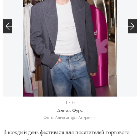
I
1 / 6
t
Данил Фурс
e
Фото: Александра Андреева
m
В каждый день фестиваля для посетителей торгового
1