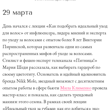
m
29 марта
1
o
День начался с лекции «Как подобрать идеальный уход
f
для волос» от инфлюенсера, лидера мнений и эксперта
8
по уходу за волосами с опытом более 8 лет Виктории
Пиринской, которая развенчала одни из самых
распространенных мифов об уходе за волосами.
Стилист и фешен-эксперт телеканала «Пятница!»
Мария Шеди рассказала, как выбирать гардероб по
своему цветотиту. Основатель и идейный вдохновитель
бренда Nikk Mole, звездный визажист с десятилетним
опытом работы в сфере бьюти
Мила Клименко
провела
мастер-класс и показала, как сделать трендовый
макияж этого сезона. В рамках своей лекции
«Идеальный уход за губами: как его добиться» эко-