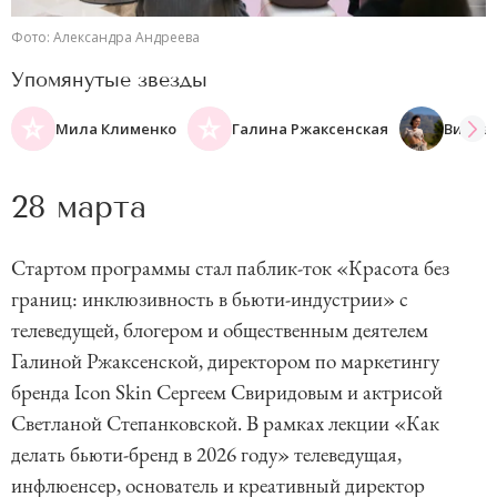
Фото: Александра Андреева
Упомянутые звезды
Мила Клименко
Галина Ржаксенская
Виолет
28 марта
Стартом программы стал паблик-ток «Красота без
границ: инклюзивность в бьюти-индустрии» с
телеведущей, блогером и общественным деятелем
Галиной Ржаксенской, директором по маркетингу
бренда Icon Skin Сергеем Свиридовым и актрисой
Светланой Степанковской. В рамках лекции «Как
делать бьюти-бренд в 2026 году» телеведущая,
инфлюенсер, основатель и креативный директор