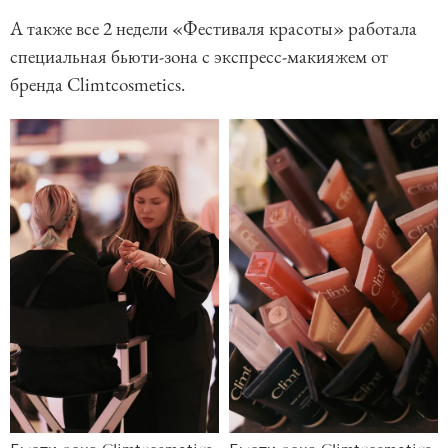
m
А также все 2 недели «Фестиваля красоты» работала
1
специальная бьюти-зона с экспресс-макияжем от
o
бренда Climtcosmetics.
f
1
4