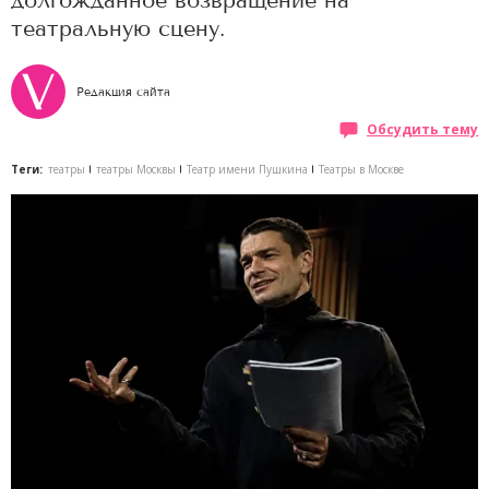
долгожданное возвращение на
театральную сцену.
Редакция сайта
Обсудить тему
Теги:
театры
театры Москвы
Театр имени Пушкина
Театры в Москве