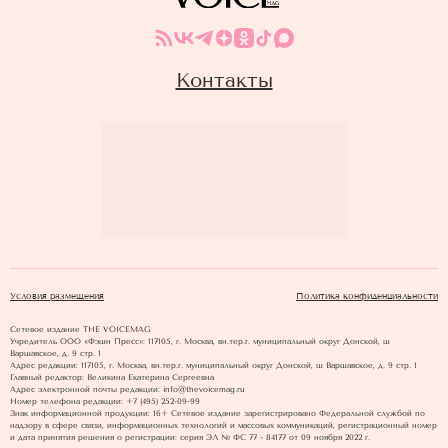
Контакты
Условия размещения
Политика конфиденциальности
Сетевое издание THE VOICEMAG
Учредитель ООО «Фэшн Пресс»: 117105, г. Москва, вн.тер.г. муниципальный округ Донской, ш
Варшавское, д. 9 стр. 1
Адрес редакции: 117105, г. Москва, вн.тер.г. муниципальный округ Донской, ш Варшавское, д. 9 стр. 1
Главный редактор: Великина Екатерина Сергеевна
Адрес электронной почты редакции: info@thevoicemag.ru
Номер телефона редакции: +7 (495) 252-09-99
Знак информационной продукции: 16+ Cетевое издание зарегистрировано Федеральной службой по
надзору в сфере связи, информационных технологий и массовых коммуникаций, регистрационный номер
и дата принятия решения о регистрации: серия ЭЛ № ФС 77 - 84177 от 09 ноября 2022 г.