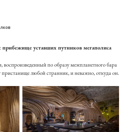
олков
ак прибежище уставших путников мегаполиса
ни, воспроизведенный по образу межпланетного бара
т пристанище любой странник, и неважно, откуда он.