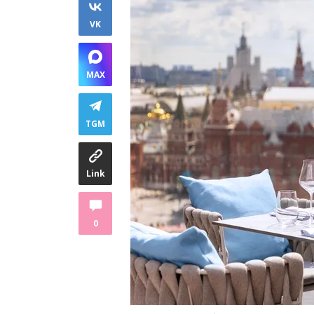
VK
MAX
TGM
Link
0