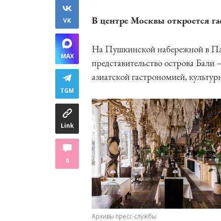
В центре Москвы откроется га
VK
На Пушкинской набережной в Пар
MAX
представительство острова Бали —
азиатской гастрономией, культу
TGM
Link
0
Архивы пресс-службы