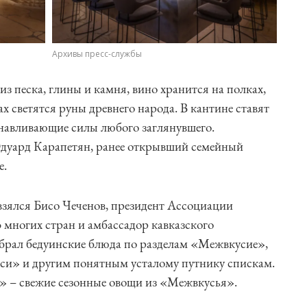
Архивы пресс-службы
з песка, глины и камня, вино хранится на полках,
ах светятся руны древнего народа. В кантине ставят
анавливающие силы любого заглянувшего.
 Эдуард Карапетян, ранее открывший семейный
е.
взялся Бисо Чеченов, президент Ассоциации
 многих стран и амбассадор кавказского
обрал бедуинские блюда по разделам «Межвкусие»,
и» и другим понятным усталому путнику спискам.
» – свежие сезонные овощи из «Межвкусья».