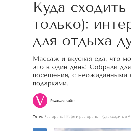
Куда сходить
только): инт
для отдыха д
Массаж и вкусная еда, что м
это в один день! Собрали дл
посещения, с неожиданными 
подарками.
Редакция сайта
Теги:
Рестораны
Кафе и рестораны
Куда сходить в М