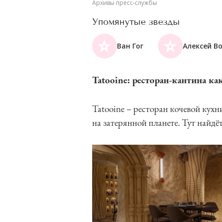
Архивы пресс-службы
Упомянутые звезды
Ван Гог
Алексей В
Tatooine: ресторан-кантина к
Tatooine – ресторан кочевой кух
на затерянной планете. Тут найдё