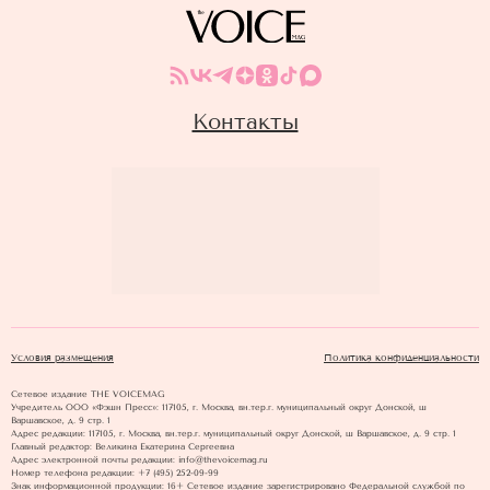
Контакты
Условия размещения
Политика конфиденциальности
Сетевое издание THE VOICEMAG
Учредитель ООО «Фэшн Пресс»: 117105, г. Москва, вн.тер.г. муниципальный округ Донской, ш
Варшавское, д. 9 стр. 1
Адрес редакции: 117105, г. Москва, вн.тер.г. муниципальный округ Донской, ш Варшавское, д. 9 стр. 1
Главный редактор: Великина Екатерина Сергеевна
Адрес электронной почты редакции: info@thevoicemag.ru
Номер телефона редакции: +7 (495) 252-09-99
Знак информационной продукции: 16+ Cетевое издание зарегистрировано Федеральной службой по