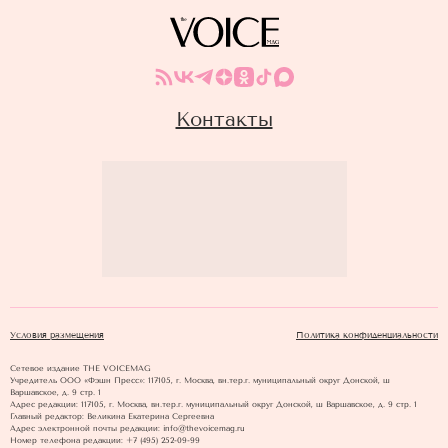
Контакты
Условия размещения
Политика конфиденциальности
Сетевое издание THE VOICEMAG
Учредитель ООО «Фэшн Пресс»: 117105, г. Москва, вн.тер.г. муниципальный округ Донской, ш
Варшавское, д. 9 стр. 1
Адрес редакции: 117105, г. Москва, вн.тер.г. муниципальный округ Донской, ш Варшавское, д. 9 стр. 1
Главный редактор: Великина Екатерина Сергеевна
Адрес электронной почты редакции: info@thevoicemag.ru
Номер телефона редакции: +7 (495) 252-09-99