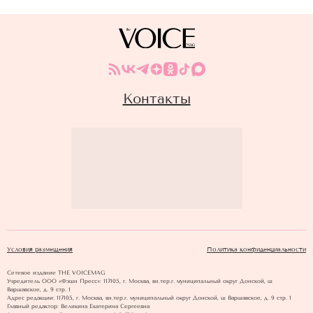
Контакты
Условия размещения
Политика конфиденциальности
Сетевое издание THE VOICEMAG
Учредитель ООО «Фэшн Пресс»: 117105, г. Москва, вн.тер.г. муниципальный округ Донской, ш
Варшавское, д. 9 стр. 1
Адрес редакции: 117105, г. Москва, вн.тер.г. муниципальный округ Донской, ш Варшавское, д. 9 стр. 1
Главный редактор: Великина Екатерина Сергеевна