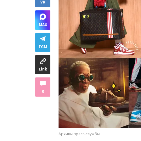
VK
MAX
TGM
Link
0
Архивы пресс-службы