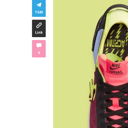
TGM
Link
0