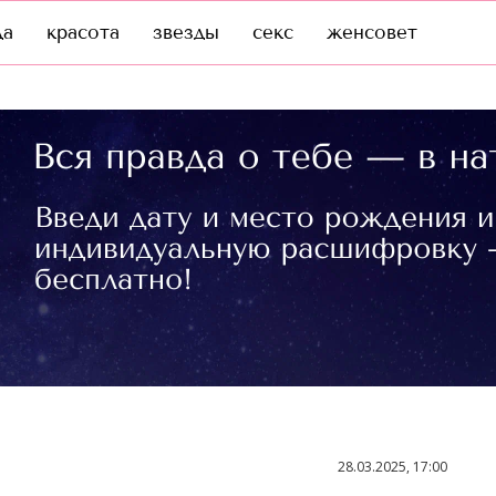
да
красота
звезды
секс
женсовет
28.03.2025, 17:00