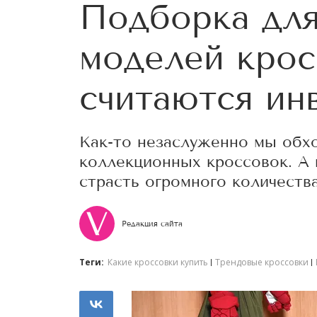
Подборка для
моделей крос
считаются ин
Как-то незаслуженно мы обх
коллекционных кроссовок. А 
страсть огромного количества
Редакция сайта
Теги:
Какие кроссовки купить
Трендовые кроссовки