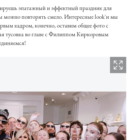
анируешь эпатажный и эффектный праздник для
зы можно повторять смело. Интересные look'и мы
первым кадром, конечно, оставим общее фото с
ая тусовка во главе с Филиппом Киркоровым
единяемся!