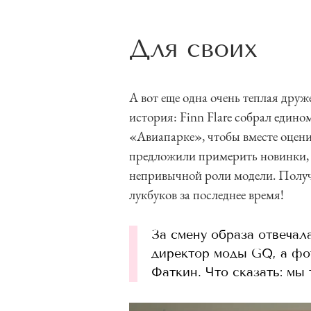
e
m
Для своих
1
o
f
А вот еще одна очень теплая друж
6
история: Finn Flare собрал един
«Авиапарке», чтобы вместе оцен
предложили примерить новинки, сд
непривычной роли модели. Получ
лукбуков за последнее время!
За смену образа отвечал
директор моды GQ, а фо
Фаткин. Что сказать: мы 