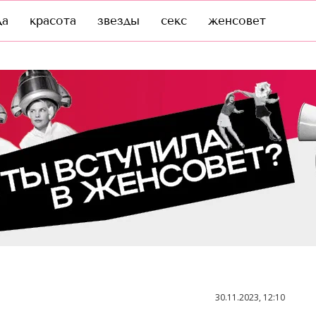
да
красота
звезды
секс
женсовет
30.11.2023, 12:10