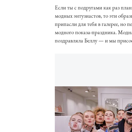
Если ты с подругами как раз пл
модных энтузиастов, то эти обра
припасли для тебя в галерее, но 
модного показа-праздника. Модн
поздравляла Беллу — и мы присо