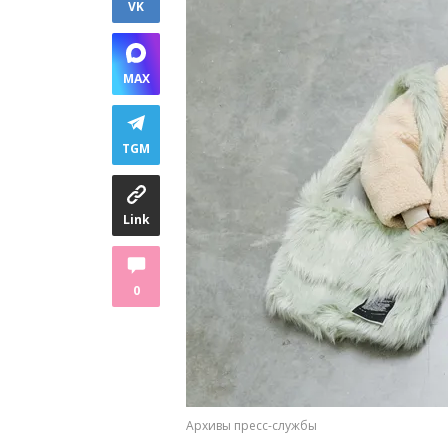
VK
MAX
TGM
Link
0
Архивы пресс-службы