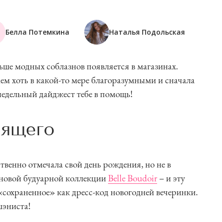
Белла Потемкина
Наталья Подольская
ьше модных соблазнов появляется в магазинах.
ем хоть в какой-то мере благоразумными и сначала
едельный дайджест тебе в помощь!
трящего
венно отмечала свой день рождения, но не в
 новой будуарной коллекции
Belle Boudoir
– и эту
«сохраненное» как дресс-код новогодней вечеринки.
шэниста!