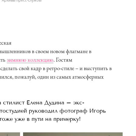
Архивы пресс-службы
еская
омышленников в своем новом флагмане в
ить
зимнюю коллекцию
. Гостям
елать свой кадр в ретро-стиле – и выступить в
ился, пожалуй, один из самых атмосферных
а стилист Елена Дудина – экс-
тостудией руководил фотограф Игорь
тоже уже в пути на примерку!