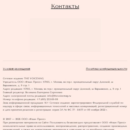
Контакты
Условия размещения
Политика конфиденциальности
Сетевое издание THE VOICEMAG
Учредитель ООО «Фэшн Пресс»: 117105, г. Москва, вн.тер.г. муниципальный округ Донской, ш
Варшавское, д. 9 стр. 1
Адрес редакции: 117105, г. Москва, вн.тер.г. муниципальный округ Донской, ш Варшавское, д. 9 стр. 1
Главный редактор: Великина Екатерина Сергеевна
Адрес электронной почты редакции: info@thevoicemag.ru
Номер телефона редакции: +7 (495) 252-09-99
Знак информационной продукции: 16+ Cетевое издание зарегистрировано Федеральной службой по
надзору в сфере связи, информационных технологий и массовых коммуникаций, регистрационный номер
и дата принятия решения о регистрации: серия ЭЛ № ФС 77 - 84177 от 09 ноября 2022 г.
© 2007 — 2026 ООО «Фэшн Пресс»
При размещении материалов на Сайте Пользователь безвозмездно предоставляет ООО «Фэшн Пресс»
неисключительные права на использование, воспроизведение, распространение, создание производных
произведений, а также на демонстрацию материалов и доведение их до всеобщего сведения.